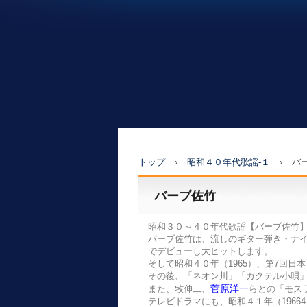
トップ
›
昭和４０年代歌謡-１
›
バ
バーブ佐竹
昭和３０～４０年代歌謡【バーブ佐竹】をy
バーブ佐竹は、流しのギター弾き・ナイ
でデビューし大ヒットします。
そして昭和４０年（1965）、第7回日
その後、「ネオン川」「カクテル小唄
菅原洋一
また、牧伸二、
らとの「モス
テレビドラマにも、昭和４１年（196