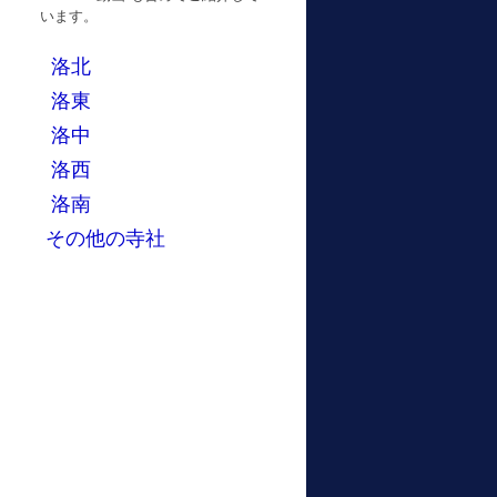
います。
洛北
洛東
洛中
洛西
洛南
その他の寺社