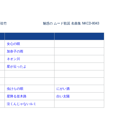
ブ佐竹
魅惑の ムード歌謡 名曲集 NKCD-8043
女心の唄
加奈子の雨
ネオン川
星が云ったよ
虫けらの唄
にがい酒
星降る並木路
白い太陽
泣くんじゃないルミ