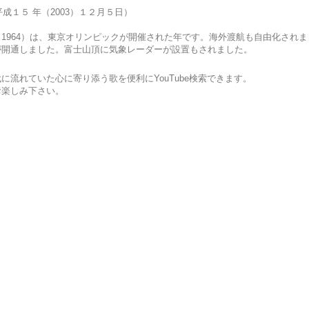
成１５ 年（2003）１２月５日
）
964）は、
東京オリンピックが開催された年です。海外渡航も自由化されま
が開通しました。富士山頂に気象レーダーが設置もされました。
流れていた心に寄り添う歌を便利にYouTube検索できます。
お楽しみ下さい。