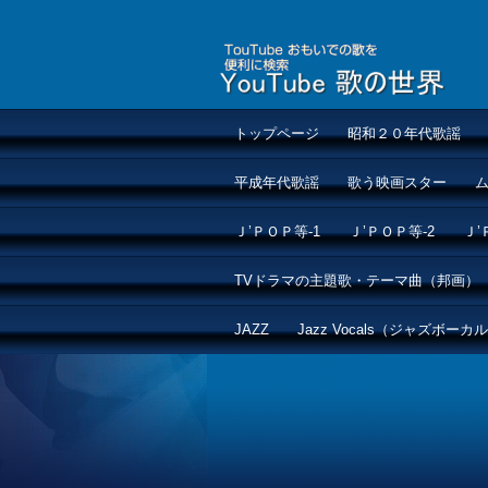
トップページ
昭和２０年代歌謡
平成年代歌謡
歌う映画スター
Ｊ’ＰＯＰ等-1
Ｊ’ＰＯＰ等-2
Ｊ’
TVドラマの主題歌・テーマ曲（邦画）
JAZZ
Jazz Vocals（ジャズボーカ