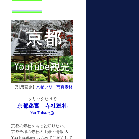
【引用画像】
京都フリー写真素材
クリックだけで
京都迷宮 寺社巡礼
YouTubeの旅
京都の寺社をもっと知りたい。
京都全域の寺社の由緒・情報 ＆
YouTube動画 も含めてご紹介して