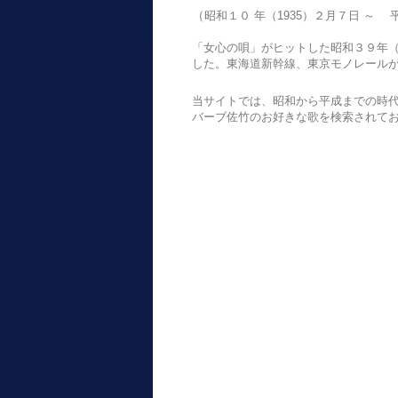
（
昭和１０ 年（1935）２
月７日 ～ 平
「女心の唄」がヒットした昭和３９年（1
した。東海道新幹線、東京モノレール
当サイトでは、昭和から平成までの時代に
バーブ佐竹のお好きな歌を検索されて