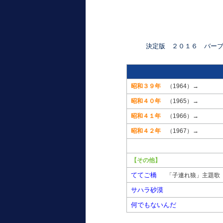
決定版 ２０１６ バー
昭和３９年
（1964）→
昭和４０年
（1965）→
昭和４１年
（1966）→
昭和４２年
（1967）→
【その他】
ててご橋
「子連れ狼」主題歌
サハラ砂漠
何でもないんだ