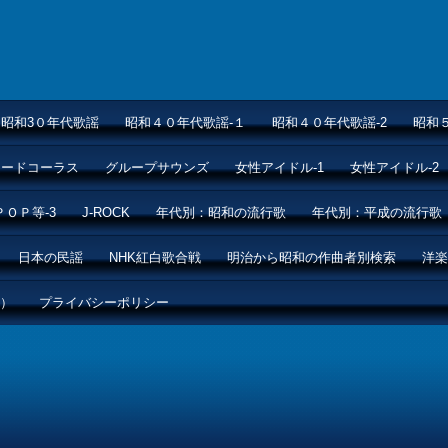
昭和3０年代歌謡
昭和４０年代歌謡-１
昭和４０年代歌謡-2
昭和
ムードコーラス
グループサウンズ
女性アイドル-1
女性アイドル-2
ＰＯＰ等-3
J-ROCK
年代別：昭和の流行歌
年代別：平成の流行歌
日本の民謡
NHK紅白歌合戦
明治から昭和の作曲者別検索
洋楽
ル）
プライバシーポリシー