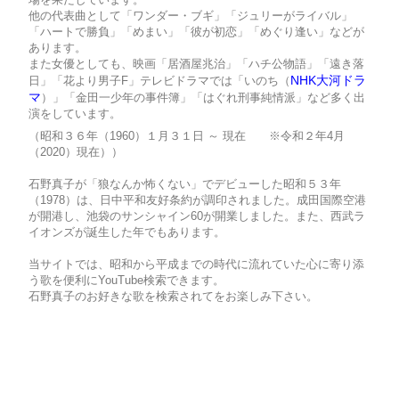
他の代表曲として「ワンダー・ブギ」「ジュリーがライバル」
「ハートで勝負」「めまい」「彼が初恋」「めぐり逢い」などが
あります。
また女優としても、映画「居酒屋兆治」「ハチ公物語」「遠き落
NHK大河ドラ
日」「花より男子F」テレビドラマでは「いのち（
マ
）」「金田一少年の事件簿」「はぐれ刑事純情派」など多く出
演をしています。
（昭和３６年（1960）１月３１日 ～ 現在 ※令和２年4月
（2020）現在））
石野真子が「狼なんか怖くない」でデビューした昭和５３年
（1978）は、日中平和友好条約が調印されました。成田国際空港
が開港し、池袋のサンシャイン60が開業しました。また、西武ラ
イオンズが誕生した年でもあります。
当サイトでは、昭和から平成までの時代に流れていた心に寄り添
う歌を便利にYouTube検索できます。
石野真子のお好きな歌を検索されてをお楽しみ下さい。