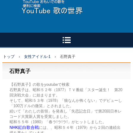
トップ
›
女性アイドル-1
›
石野真子
石野真子
【石野真子】の歌をyoutubeで検索
石野真子は、昭和５２年（1977）ＴＶ番組「スター誕生！ 第20
回決戦大会」に始まります。
そして、昭和５３年（1978）「狼なんか怖くない」でデビューし
「100万ドルの微笑」とされました。
続いて「わたしの首領」を発表し「失恋記念日」で第20回日本レ
コード大賞新人賞を受賞しました。
昭和５５年（1980）「春ラ!ラ!ラ!」がヒットしました。
NHK紅白歌合戦
には、、昭和５４年（1979）から２回の連続出
場を果たしています。