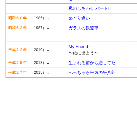
私のしあわせ パートII
めぐり逢い
昭和６０年
（1985）→
ガラスの観覧車
昭和６２年
（1987）→
My Friend !
平成２２年
（2010）→
〜旅に出よう〜
生まれる前から恋してた
平成２５年
（2013）→
へっちゃら平気の平八郎
平成２７年
（2015）→