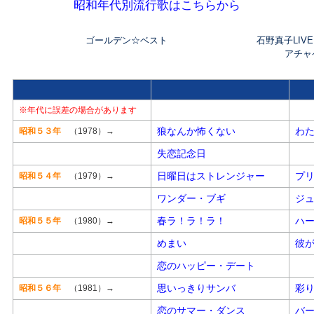
昭和年代別流行歌はこちらから
ゴールデン☆ベスト
石野真子LIVE
アチャペ
※年代に誤差の場合があります
狼なんか怖くない
わ
昭和５３年
（1978）→
失恋記念日
日曜日はストレンジャー
プ
昭和５４年
（1979）→
ワンダー・ブギ
ジ
春ラ！ラ！ラ！
ハ
昭和５５年
（1980）→
めまい
彼
恋のハッピー・デート
思いっきりサンバ
彩
昭和５６年
（1981）→
恋のサマー・ダンス
バ