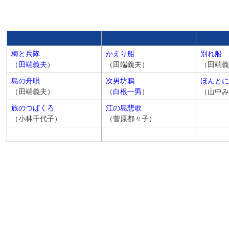
梅と兵隊
かえり船
別れ船
（
田端義夫
）
（田端義夫）
（田端義
島の舟唄
次男坊鴉
ほんとに
（田端義夫）
（
白根一男
）
（山中み
旅のつばくろ
江の島悲歌
（小林千代子）
（菅原都々子）