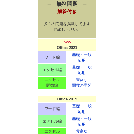
-- 無料問題 --
解答付き
多くの問題を掲載してます
お試し下さい。
New
Office 2021
基礎・一般
ワード編
応用
基礎・一般
エクセル編
応用
エクセル
豊富な
関数編
関数の学習
Office 2019
基礎・一般
ワード編
応用
基礎・一般
エクセル編
応用
エクセル
豊富な