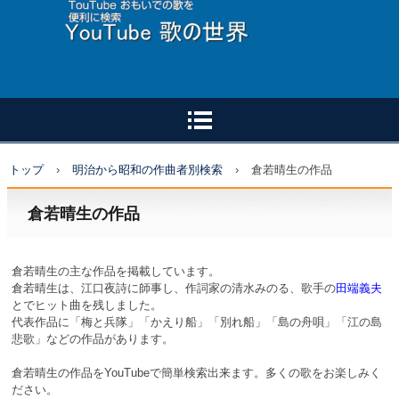
トップ
›
明治から昭和の作曲者別検索
›
倉若晴生の作品
倉若晴生の作品
倉若晴生の主な作品を掲載しています。
倉若晴生は、江口夜詩に師事し、作詞家の清水みのる、歌手の
田端義夫
とでヒット曲を残しました。
代表作品に「梅と兵隊」「かえり船」「別れ船」「島の舟唄」「江の島
悲歌」などの作品があります。
倉若晴生の作品をYouTubeで簡単検索出来ます。多くの歌をお楽しみく
ださい。