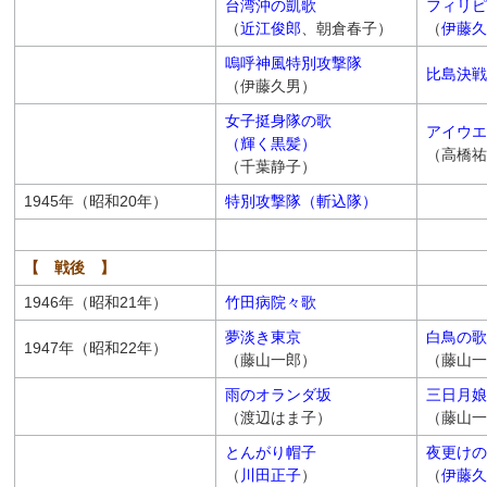
台湾沖の凱歌
フィリピ
（
近江俊郎
、朝倉春子）
（
伊藤久
嗚呼神風特別攻撃隊
比島決戦
（伊藤久男）
女子挺身隊の歌
アイウエ
（輝く黒髪）
（高橋祐
（千葉静子）
1945年（昭和20年）
特別攻撃隊（斬込隊）
【 戦後 】
1946年（昭和21年）
竹田病院々歌
夢淡き東京
白鳥の歌
1947年（昭和22年）
（藤山一郎）
（藤山一
雨のオランダ坂
三日月娘
（渡辺はま子）
（藤山一
とんがり帽子
夜更けの
（
川田正子
）
（
伊藤久