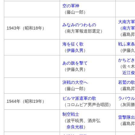
空の軍神
（藤山一郎）
大南方軍
みなみのつわもの
1943年（昭和18年）
（南方軍
（南方軍報道部選定）
（霧島昇
海を征く歌
戦ふ東条
（
伊藤久男
）
（伊藤久
かちどき
あの旗を撃て
（佐々木
（伊藤久男）
近江俊
決戦の大空へ
若鷲の歌
（藤山一郎）
（霧島昇
ビルマ派遣軍の歌
ラバウル
1944年（昭和19年）
（コロムビア男声合唱団）
（灰田勝
制空戦士
雷撃隊出
（波平暁男、酒井弘
（霧島昇
奈良光枝
）