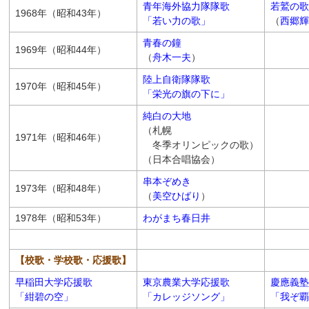
青年海外協力隊隊歌
若鷲の歌
1968年（昭和43年）
「若い力の歌」
（
西郷輝
青春の鐘
1969年（昭和44年）
（
舟木一夫
）
陸上自衛隊隊歌
1970年（昭和45年）
「栄光の旗の下に」
純白の大地
（札幌
1971年（昭和46年）
冬季オリンピックの歌）
（日本合唱協会）
串本ぞめき
1973年（昭和48年）
（
美空ひばり
）
1978年（昭和53年）
わがまち春日井
【校歌・学校歌・応援歌】
早稲田大学応援歌
東京農業大学応援歌
慶應義塾
「紺碧の空」
「カレッジソング」
「我ぞ覇