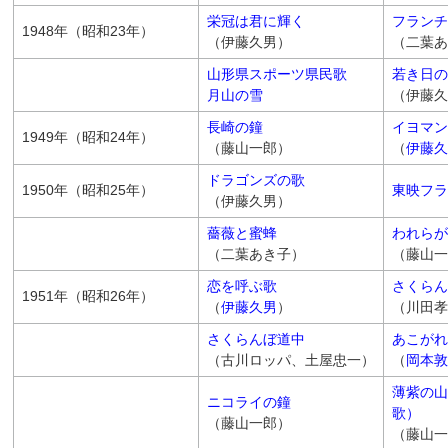
栄冠は君に輝く
フランチ
1948年（昭和23年）
（伊藤久男）
（二葉あ
山形県スポーツ県民歌
若き日の
月山の雪
（伊藤久
長崎の鐘
イヨマン
1949年（昭和24年）
（藤山一郎）
（
伊藤久
ドラゴンズの歌
1950年（昭和25年）
東映フラ
（伊藤久男）
薔薇と蜜蜂
われらが
（二葉あき子）
（藤山一
恋を呼ぶ歌
さくらん
1951年（昭和26年）
（
伊藤久男
）
（川田孝
さくらんぼ道中
あこがれ
（古川ロッパ、土屋忠一）
（
岡本敦
薄紫の山
ニコライの鐘
歌）
（藤山一郎）
（藤山一