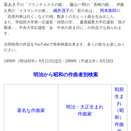
葉あき子
藤山一郎
の「フランチェスカの鐘」、
の「長崎の鐘」、伊藤
織井茂子
岡本敦郎
久男の「イヨマンテの夜」、
の「君の名は」、
の
「高原列車は行く」などの他、数多くの大ヒット曲を生み出した。
また、早稲田大学第一応援歌「紺碧の空」、慶應義塾大学応援歌「我ぞ
覇者」、中央大学応援歌「あゝ中央の若き日に」の作品でも知られま
す。
古関裕而の作品をYouTubeで簡単検索出来ます。多くの歌をお楽しみく
ださい。
1909年（明治42年）8月11日[1][2] - 1989年（平成元年）8月18日
明治から昭和の作曲者別検索
戦前
生ま
れ
明治・大正生まれ
著名な作曲家
（昭
作曲家
和）
作曲