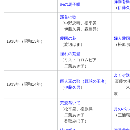
弾雨を衝
峠の馬子唄
（
伊藤久
露営の歌
（中野忠晴、松平晃
伊藤久男、霧島昇）
愛國の花
婦人愛国
1938年（昭和13年）
（渡辺はま）
（松原 
憧れの荒鷲
（ミス・コロムビア
二葉あき子）
よくぞ送
巨人軍の歌（野球の王者）
斎藤大
1939年（昭和14年）
（
伊藤久男
）
米国へ
歌
荒鷲慕いて
（松平晃、松原操
月のバル
二葉あき子
（三浦環
香取みほ子）