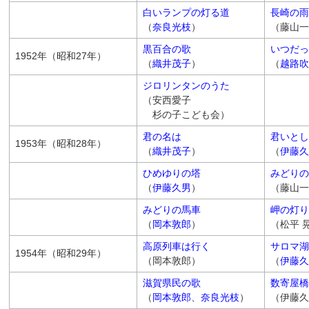
白いランプの灯る道
長崎の雨
（
奈良光枝
）
（藤山一
黒百合の歌
いつだっ
1952年（昭和27年）
（
織井茂子
）
（
越路吹
ジロリンタンのうた
（安西愛子
杉の子こども会）
君の名は
君いとし
1953年（昭和28年）
（
織井茂子
）
（
伊藤久
ひめゆりの塔
みどりの
（
伊藤久男
）
（藤山一
みどりの馬車
岬の灯り
（
岡本敦郎
）
（松平 
高原列車は行く
サロマ湖
1954年（昭和29年）
（岡本敦郎）
（
伊藤久
滋賀県民の歌
数寄屋橋
（
岡本敦郎
、
奈良光枝
）
（伊藤久