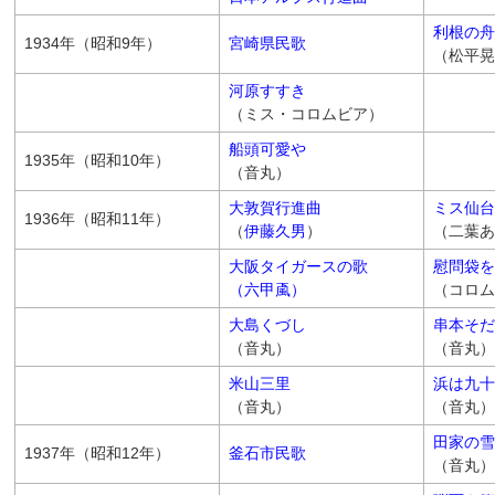
利根の舟
1934年（昭和9年）
宮崎県民歌
（松平晃
河原すすき
（ミス・コロムビア）
船頭可愛や
1935年（昭和10年）
（音丸）
大敦賀行進曲
ミス仙台
1936年（昭和11年）
（
伊藤久男
）
（二葉あ
大阪タイガースの歌
慰問袋を
（六甲颪）
（コロム
大島くづし
串本そだ
（音丸）
（音丸）
米山三里
浜は九十
（音丸）
（音丸）
田家の雪
1937年（昭和12年）
釜石市民歌
（音丸）