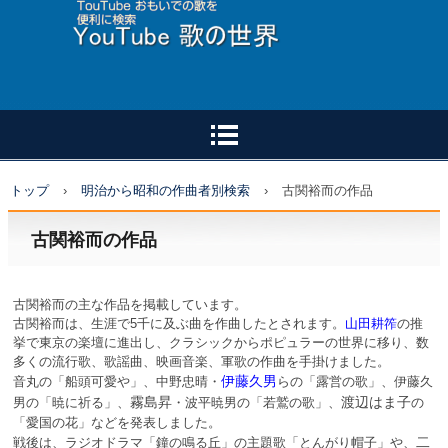
トップ
›
明治から昭和の作曲者別検索
›
古関裕而の作品
古関裕而の作品
古関裕而の主な作品を掲載しています。
古関裕而は、生涯で5千に及ぶ曲を作曲したとされます。
山田耕筰
の推
挙で東京の楽壇に進出し、クラシックからポピュラーの世界に移り、数
多くの流行歌、歌謡曲、映画音楽、軍歌の作曲を手掛けました。
伊藤久男
音丸の「船頭可愛や」、中野忠晴・
らの「露営の歌」、伊藤久
霧島昇
渡辺はま子
男の「暁に祈る」、
・波平暁男の「若鷲の歌」、
の
「愛国の花」などを発表しました。
二
戦後は、ラジオドラマ「鐘の鳴る丘」の主題歌「とんがり帽子」や、