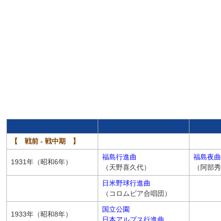
【 戦前 - 戦中期 】
福島行進曲
福島夜曲
1931年（昭和6年）
（天野喜久代）
（阿部秀
日米野球行進曲
（コロムビア合唱団）
国立公園
1933年（昭和8年）
日本アルプス行進曲