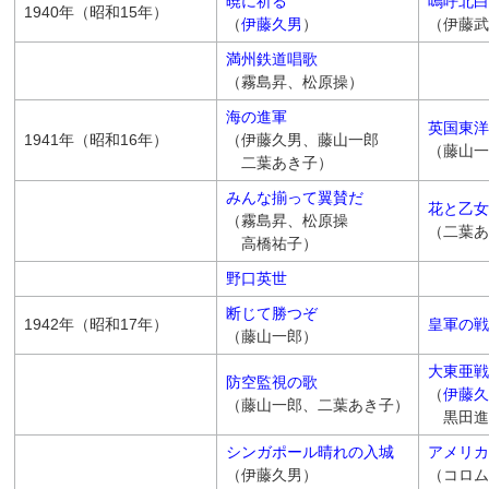
暁に祈る
嗚呼北白
1940年（昭和15年）
（
伊藤久男
）
（伊藤武
満州鉄道唱歌
（霧島昇、松原操）
海の進軍
英国東洋
1941年（昭和16年）
（伊藤久男、藤山一郎
（藤山一
二葉あき子）
みんな揃って翼賛だ
花と乙女
（霧島昇、松原操
（二葉あ
高橋祐子）
野口英世
断じて勝つぞ
1942年（昭和17年）
皇軍の戦
（藤山一郎）
大東亜戦
防空監視の歌
（
伊藤久
（藤山一郎、二葉あき子）
黒田進
シンガポール晴れの入城
アメリカ
（伊藤久男）
（コロム