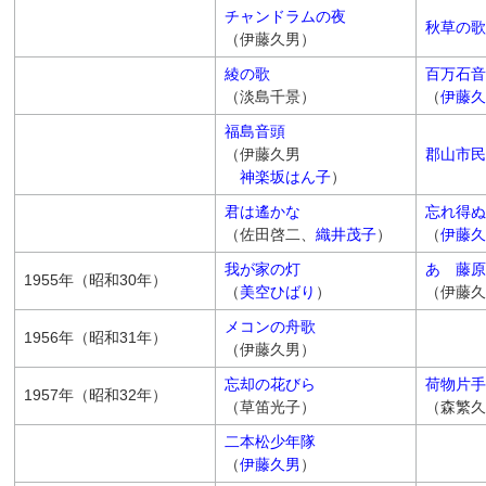
チャンドラムの夜
秋草の歌
（伊藤久男）
綾の歌
百万石音
（淡島千景）
（
伊藤久
福島音頭
（伊藤久男
郡山市民
神楽坂はん子
）
君は遙かな
忘れ得ぬ
（佐田啓二、
織井茂子
）
（
伊藤久
我が家の灯
あゝ藤原
1955年（昭和30年）
（
美空ひばり
）
（伊藤久
メコンの舟歌
1956年（昭和31年）
（伊藤久男）
忘却の花びら
荷物片手
1957年（昭和32年）
（草笛光子）
（森繁久
二本松少年隊
（
伊藤久男
）