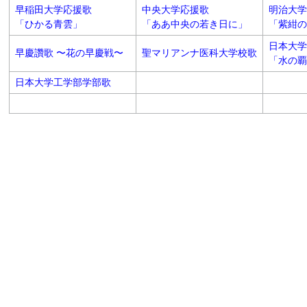
早稲田大学応援歌
中央大学応援歌
明治大学
「ひかる青雲」
「ああ中央の若き日に」
「紫紺の
日本大学
早慶讚歌 〜花の早慶戦〜
聖マリアンナ医科大学校歌
「水の覇
日本大学工学部学部歌