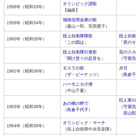
オリンピック讃歌
1958年（昭和33年）
【編曲】
城南信用金庫の歌
1959年（昭和34年）
（藤山一郎、安西愛子）
陸上自衛隊隊歌
陸上自衛
1960年（昭和35年）
「この国は」
「君のそ
陸上自衛隊行進歌
花のスカ
「聞け堂々の足音を」
（
守屋浩
モスラの歌
夕月
1961年（昭和36年）
（
ザ・ピーナッツ
）
（
島倉千
ハーモニカ小僧
（中山千夏）
巨人軍の
あの橋の畔で
1963年（昭和38年）
（
守屋浩
（
島倉千代子
）
若山彰
オリンピック・マーチ
1964年（昭和39年）
（陸上自衛隊中央音楽隊）