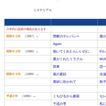
ミステリアス
※年代に誤差の場合があります
禁断のテレパシー
愛
昭和６２年
（1987）→
Again
抱いてくれたらいいのに
FU-
昭和６３年
（1988）→
夏がくれたミラクル
MU
群衆
恋
嵐の素顔
永
昭和６４年
（1989）→
黄砂に吹かれて
秋
くちびるから媚薬
セ
平成２年
（1990）→
千流の雫
私