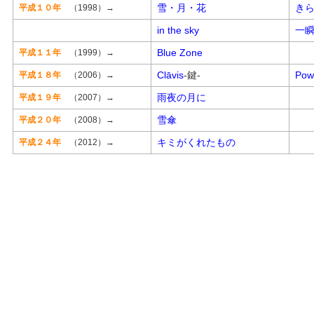
雪・月・花
き
平成１０年
（1998）→
in the sky
一
Blue Zone
平成１１年
（1999）→
Clāvis
-鍵-
Pow
平成１８年
（2006）→
雨夜の月に
平成１９年
（2007）→
雪傘
平成２０年
（2008）→
キミがくれたもの
平成２４年
（2012）→