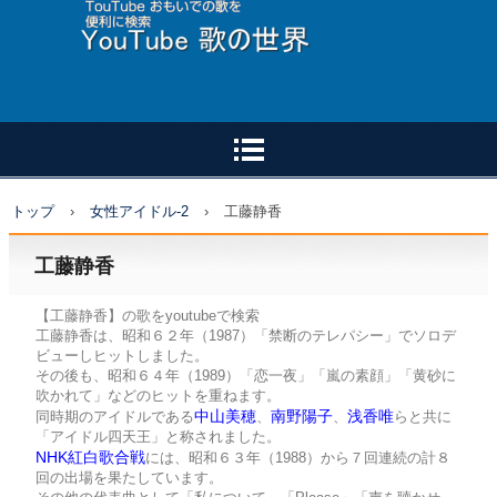
トップ
›
女性アイドル-2
›
工藤静香
工藤静香
【工藤静香】の歌をyoutubeで検索
工藤静香は、昭和６２年（1987）「禁断のテレパシー」でソロデ
ビューしヒットしました。
その後も、昭和６４年（1989）「恋一夜」「嵐の素顔」「黄砂に
吹かれて」などのヒットを重ねます。
中山美穂
南野陽子
浅香唯
同時期のアイドルである
、
、
らと共に
「アイドル四天王」と称されました。
NHK紅白歌合戦
には、昭和６３年（1988）から７回連続の計８
回の出場を果たしています。