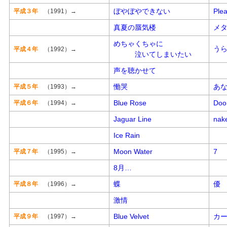
ぼやぼやできない
Ple
平成３年
（1991）→
真夏の蜃気楼
メ
めちゃくちゃに
う
平成４年
（1992）→
泣いてしまいたい
声を聴かせて
慟哭
あ
平成５年
（1993）→
Blue Rose
Doo
平成６年
（1994）→
Jaguar Line
nak
Ice Rain
Moon Water
7
平成７年
（1995）→
8月…
蝶
優
平成８年
（1996）→
激情
Blue Velvet
カ
平成９年
（1997）→