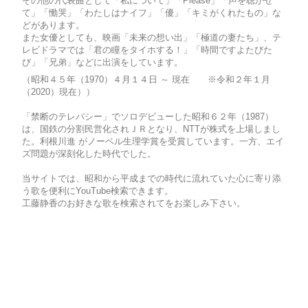
その他の代表曲として「私について」「Please」「声を聴かせ
て」「慟哭」「わたしはナイフ」「優」「キミがくれたもの」な
どがあります。
また女優としても、映画「未来の想い出」「極道の妻たち」、テ
レビドラマでは「君の瞳をタイホする！」「時間ですよたびた
び」「兄弟」などに出演をしています。
（昭和４５年（1970）４月１４日 ～ 現在 ※令和２年１月
（2020）現在））
「禁断のテレパシー」でソロデビューした昭和６２年（1987）
は、国鉄の分割民営化されＪＲとなり、NTTが株式を上場しまし
た。利根川進 がノーベル生理学賞を受賞しています。一方、エイ
ズ問題が深刻化した時代でした。
当サイトでは、昭和から平成までの時代に流れていた心に寄り添
う歌を便利にYouTube検索できます。
工藤静香のお好きな歌を検索されてをお楽しみ下さい。