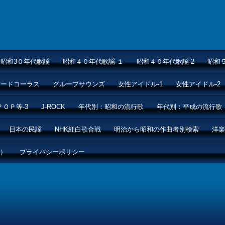
昭和3０年代歌謡
昭和４０年代歌謡-１
昭和４０年代歌謡-2
昭和
ムードコーラス
グループサウンズ
女性アイドル-1
女性アイドル-2
ＰＯＰ等-3
J-ROCK
年代別：昭和の流行歌
年代別：平成の流行歌
日本の民謡
NHK紅白歌合戦
明治から昭和の作曲者別検索
洋楽
ル）
プライバシーポリシー