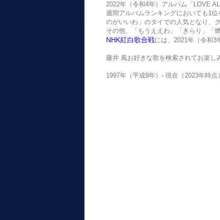
2022年（令和4年）アルバム「LOVE 
週間アルバムランキングにおいても1位
のがいいわ」のタイでの人気となり、
その他、「もうええわ」「きらり」「燃
NHK紅白歌合戦
には、2021年（令和
藤井 風お好きな歌を検索されてお楽し
1997年（平成9年）- 現在（2023年時点