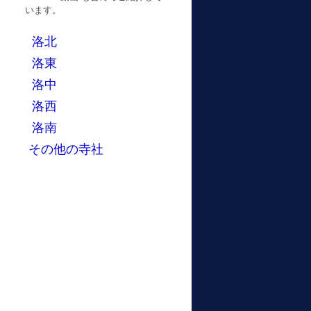
います。
洛北
洛東
洛中
洛西
洛南
その他の寺社