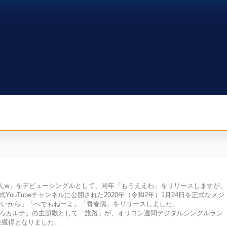
何なんw」をデビューシングルとして、同年「もうええわ」をリリースしますが、
ouTubeチャンネルに公開された2020年（令和2年）1月24日を正式なメジ
ないから」「へでもねーよ」「青春病」をリリースしました。
じいろカルテ』の主題歌として「旅路」が、オリコン週間デジタルシングルラン
位獲得となりました。