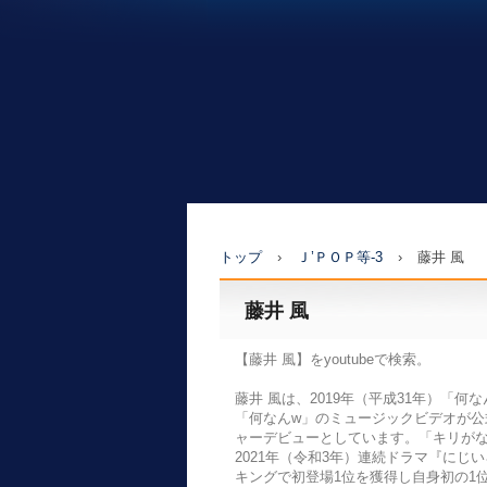
トップ
›
Ｊ’ＰＯＰ等-3
›
藤井 風
藤井 風
【藤井 風】をyoutubeで検索。
藤井 風は、2019年（平成31年）「
「何なんw」のミュージックビデオが公式Y
ャーデビューとしています。「キリが
2021年（令和3年）連続ドラマ『に
キングで初登場1位を獲得し自身初の1