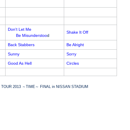
Don't Let Me
Shake It Off
Be Misunderstoo
d
Back Stabbers
Be Alright
Sunny
Sorry
Good As Hell
Circles
TOUR 2013 ～TIME～ FINAL in NISSAN STADIUM