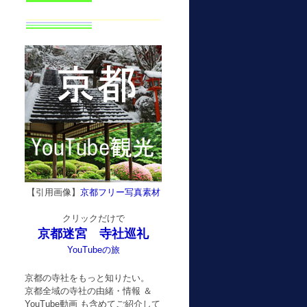
【引用画像】
京都フリー写真素材
クリックだけで
京都迷宮 寺社巡礼
YouTubeの旅
京都の寺社をもっと知りたい。
京都全域の寺社の由緒・情報 ＆
YouTube動画 も含めてご紹介して