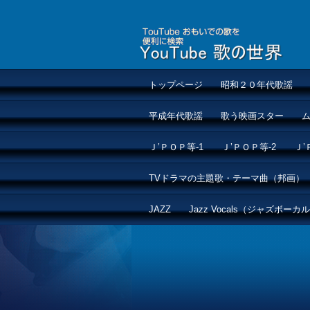
トップページ
昭和２０年代歌謡
平成年代歌謡
歌う映画スター
Ｊ’ＰＯＰ等-1
Ｊ’ＰＯＰ等-2
Ｊ’
TVドラマの主題歌・テーマ曲（邦画）
JAZZ
Jazz Vocals（ジャズボーカ