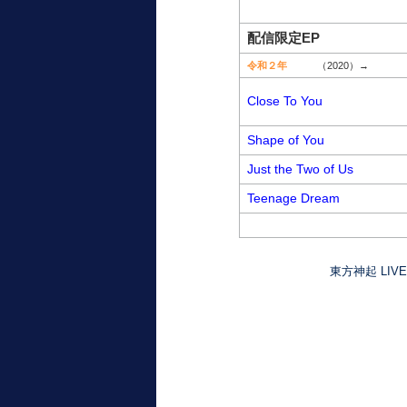
配信限定EP
令和２年
（2020）→
Close To You
Shape of You
Just the Two of Us
Teenage Dream
東方神起 LIVE 