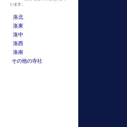
います。
洛北
洛東
洛中
洛西
洛南
その他の寺社