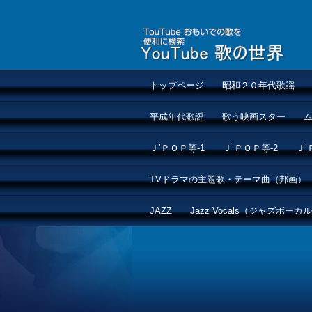
トップページ
昭和２０年代歌謡
平成年代歌謡
歌う映画スター
Ｊ’ＰＯＰ等-1
Ｊ’ＰＯＰ等-2
Ｊ’
TVドラマの主題歌・テーマ曲（邦画）
JAZZ
Jazz Vocals（ジャズボーカ