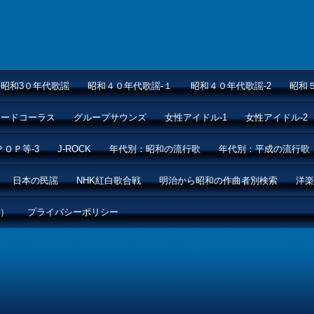
昭和3０年代歌謡
昭和４０年代歌謡-１
昭和４０年代歌謡-2
昭和
ムードコーラス
グループサウンズ
女性アイドル-1
女性アイドル-2
ＰＯＰ等-3
J-ROCK
年代別：昭和の流行歌
年代別：平成の流行歌
日本の民謡
NHK紅白歌合戦
明治から昭和の作曲者別検索
洋楽
ル）
プライバシーポリシー