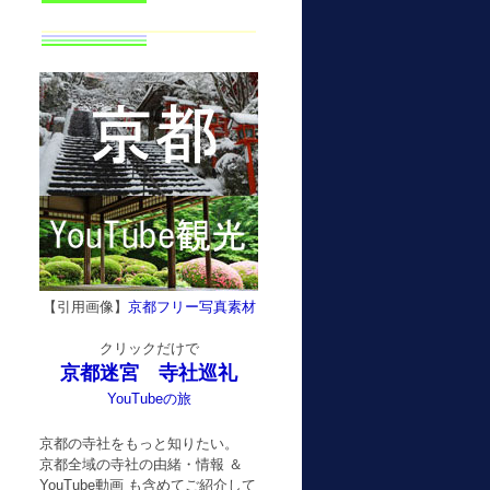
【引用画像】
京都フリー写真素材
クリックだけで
京都迷宮 寺社巡礼
YouTubeの旅
京都の寺社をもっと知りたい。
京都全域の寺社の由緒・情報 ＆
YouTube動画 も含めてご紹介して