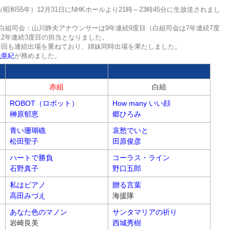
（昭和55年）12月31日にNHKホールより21時～23時45分に生放送されまし
、白組司会：山川静夫アナウンサーは9年連続9度目（白組司会は7年連続7度
2年連続3度目の担当となりました。
今回も連続出場を重ねており、姉妹同時出場を果たしました。
代亜紀
が務めました。
赤組
白組
ROBOT（ロボット）
How many いい顔
榊原郁恵
郷ひろみ
青い珊瑚礁
哀愁でいと
松田聖子
田原俊彦
ハートで勝負
コーラス・ライン
石野真子
野口五郎
私はピアノ
贈る言葉
高田みづえ
海援隊
あなた色のマノン
サンタマリアの祈り
岩崎良美
西城秀樹