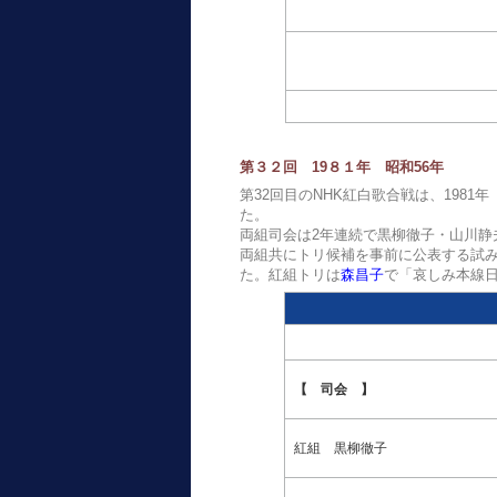
第３２回 19８１年 昭和56年
第32回目のNHK紅白歌合戦は、1981年
た。
両組司会は2年連続で黒柳徹子・山川静
両組共にトリ候補を事前に公表する試
た。紅組トリは
森昌子
で「哀しみ本線
【 司会 】
紅組 黒柳徹子