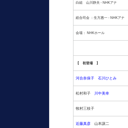
白組
山川静夫 - NHKアナ
総合司会 ：生方惠一
- NHKアナ
会場：
NHKホール
【 初登場 】
河合奈保子
石川ひとみ
松村和子
川中美幸
牧村三枝子
近藤真彦
山本譲二