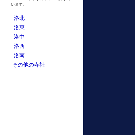
います。
洛北
洛東
洛中
洛西
洛南
その他の寺社