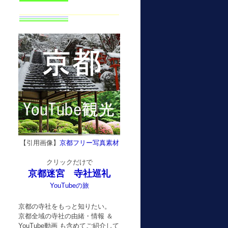
【引用画像】
京都フリー写真素材
クリックだけで
京都迷宮 寺社巡礼
YouTubeの旅
京都の寺社をもっと知りたい。
京都全域の寺社の由緒・情報 ＆
YouTube動画 も含めてご紹介して