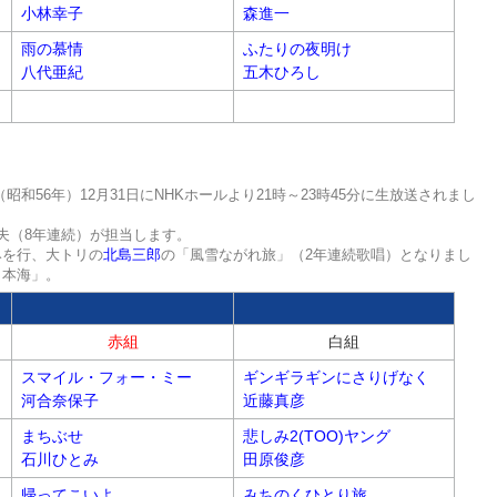
小林幸子
森進一
雨の慕情
ふたりの夜明け
八代亜紀
五木ひろし
（昭和56年）12月31日にNHKホールより21時～23時45分に生放送されまし
夫（8年連続）が担当します。
みを行、大トリの
北島三郎
の「風雪ながれ旅」（2年連続歌唱）となりまし
日本海」。
赤組
白組
スマイル・フォー・ミー
ギンギラギンにさりげなく
河合奈保子
近藤真彦
まちぶせ
悲しみ2(TOO)ヤング
石川ひとみ
田原俊彦
帰ってこいよ
みちのくひとり旅