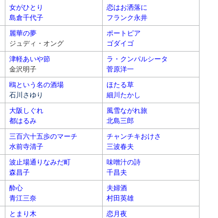
女がひとり
恋はお洒落に
島倉千代子
フランク永井
麗華の夢
ポートピア
ジュディ・オング
ゴダイゴ
津軽あいや節
ラ・クンパルシータ
金沢明子
菅原洋一
鴎という名の酒場
ほたる草
石川さゆり
細川たかし
大阪しぐれ
風雪ながれ旅
都はるみ
北島三郎
三百六十五歩のマーチ
チャンチキおけさ
水前寺清子
三波春夫
波止場通りなみだ町
味噌汁の詩
森昌子
千昌夫
酔心
夫婦酒
青江三奈
村田英雄
とまり木
恋月夜