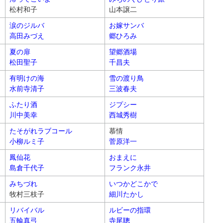
松村和子
山本譲二
涙のジルバ
お嫁サンバ
高田みづえ
郷ひろみ
夏の扉
望郷酒場
松田聖子
千昌夫
有明けの海
雪の渡り鳥
水前寺清子
三波春夫
ふたり酒
ジプシー
川中美幸
西城秀樹
たそがれラブコール
慕情
小柳ルミ子
菅原洋一
鳳仙花
おまえに
島倉千代子
フランク永井
みちづれ
いつかどこかで
牧村三枝子
細川たかし
リバイバル
ルビーの指環
五輪真弓
寺尾聰