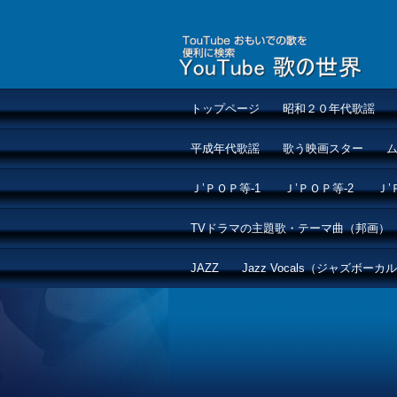
トップページ
昭和２０年代歌謡
平成年代歌謡
歌う映画スター
Ｊ’ＰＯＰ等-1
Ｊ’ＰＯＰ等-2
Ｊ’
TVドラマの主題歌・テーマ曲（邦画）
JAZZ
Jazz Vocals（ジャズボーカ