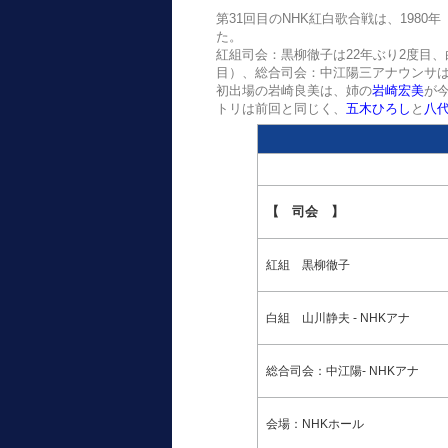
第31回目のNHK紅白歌合戦は、1980年
た。
紅組司会：黒柳徹子は22年ぶり2度目
目）、総合司会：中江陽三アナウンサは
初出場の岩崎良美は、姉の
岩崎宏美
が
トリは前回と同じく、
五木ひろし
と
八
【 司会 】
紅組 黒柳徹子
白組 山川静夫 - NHKアナ
総合司会
：中江陽- NHKアナ
会場：NHKホール