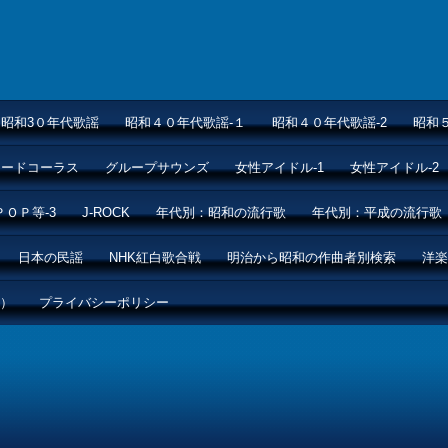
昭和3０年代歌謡
昭和４０年代歌謡-１
昭和４０年代歌謡-2
昭和
ムードコーラス
グループサウンズ
女性アイドル-1
女性アイドル-2
ＰＯＰ等-3
J-ROCK
年代別：昭和の流行歌
年代別：平成の流行歌
日本の民謡
NHK紅白歌合戦
明治から昭和の作曲者別検索
洋楽
ル）
プライバシーポリシー