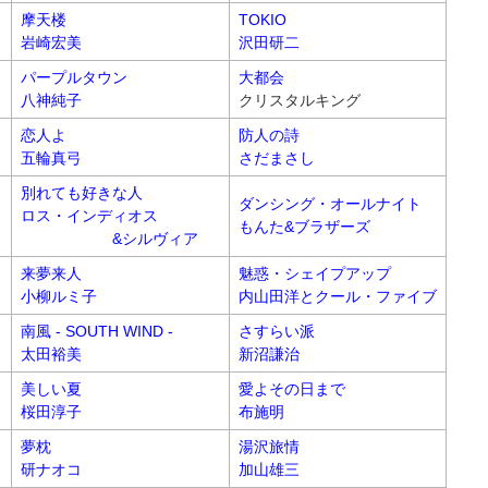
摩天楼
TOKIO
岩崎宏美
沢田研二
パープルタウン
大都会
八神純子
クリスタルキング
恋人よ
防人の詩
五輪真弓
さだまさし
別れても好きな人
ダンシング・オールナイト
ロス・インディオス
もんた&ブラザーズ
&シルヴィア
来夢来人
魅惑・シェイプアップ
小柳ルミ子
内山田洋とクール・ファイブ
南風 - SOUTH WIND -
さすらい派
太田裕美
新沼謙治
美しい夏
愛よその日まで
桜田淳子
布施明
夢枕
湯沢旅情
研ナオコ
加山雄三