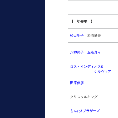
【 初登場 】
松田聖子
岩崎良美
八神純子
五輪真弓
ロス・インディオス&
シルヴィア
田原俊彦
クリスタルキング
もんた&ブラザーズ