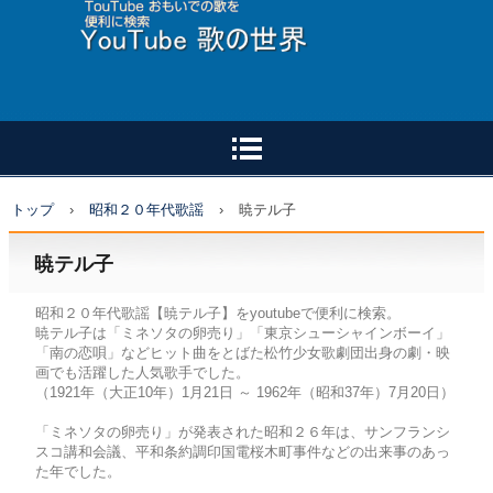
トップ
›
昭和２０年代歌謡
›
暁テル子
暁テル子
昭和２０年代歌謡【暁テル子】をyoutubeで便利に検索。
暁テル子は「ミネソタの卵売り」「東京シューシャインボーイ」
「南の恋唄」などヒット曲をとばた松竹少女歌劇団出身の劇・映
画でも活躍した人気歌手でした。
（1921年（大正10年）1月21日 ～ 1962年（昭和37年）7月20日）
「ミネソタの卵売り」が発表された昭和２６年は、サンフランシ
スコ講和会議、平和条約調印国電桜木町事件などの出来事のあっ
た年でした。