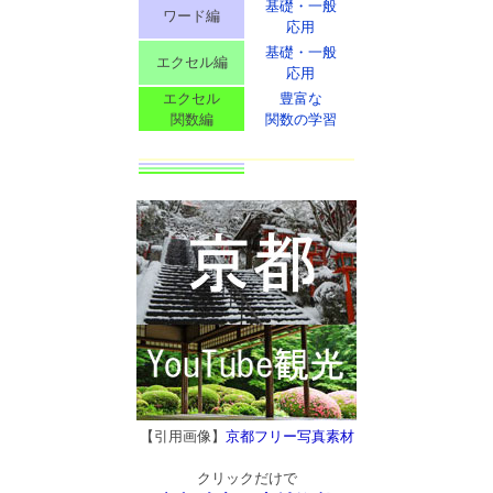
基礎・一般
ワード編
応用
基礎・一般
エクセル編
応用
エクセル
豊富な
関数編
関数の学習
【引用画像】
京都フリー写真素材
クリックだけで