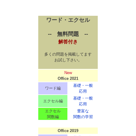
ワード・エクセル
-- 無料問題 --
解答付き
多くの問題を掲載してます
お試し下さい。
New
Office 2021
基礎・一般
ワード編
応用
基礎・一般
エクセル編
応用
エクセル
豊富な
関数編
関数の学習
Office 2019