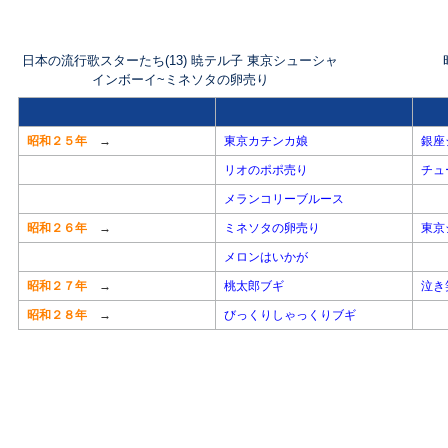
日本の流行歌スターたち(13) 暁テル子 東京シューシャ
インボーイ~ミネソタの卵売り
昭和２５年
→
東京カチンカ娘
銀座
リオのポポ売り
チュ
メランコリーブルース
昭和２６年
→
ミネソタの卵売り
東京
メロンはいかが
昭和２７年
→
桃太郎ブギ
泣き
昭和２８年
→
びっくりしゃっくりブギ