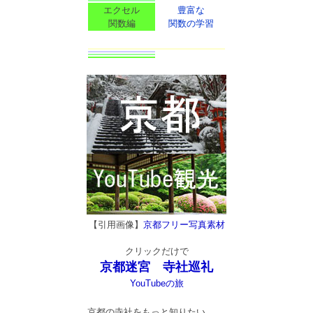
エクセル
豊富な
関数編
関数の学習
【引用画像】
京都フリー写真素材
クリックだけで
京都迷宮 寺社巡礼
YouTubeの旅
京都の寺社をもっと知りたい。