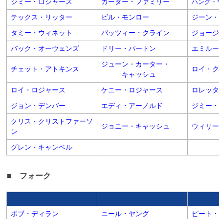
ジミー・ロジャース
カーター・ファミリー
ハンク・
テックス・リッター
ビル・モンロー
ジーン・
タミー・ウィネット
パッツィー・クライン
ジョージ
バック・オーウェンズ
ドリー・パートン
エミルー
ジューン・カーター・
チェット・アトキンス
ロイ・ク
キャッシュ
ロイ・ロジャース
ケニー・ロジャース
ロレッタ
ジョン・デンバー
エディ・アーノルド
ジミー・
クリス・クリストファーソ
ジョニー・キャッシュ
ウィリー
ン
グレン・キャンベル
■
フォーク
ボブ・ディラン
ニール・ヤング
ピート・