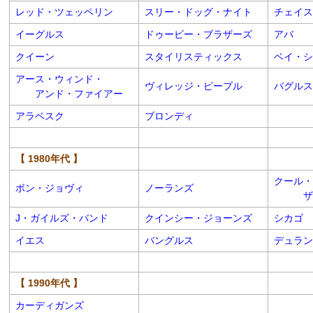
レッド・ツェッペリン
スリー・ドッグ・ナイト
チェイス
イーグルス
ドゥービー・ブラザーズ
アバ
クイーン
スタイリスティックス
ベイ・シ
アース・ウィンド・
ヴィレッジ・ピープル
バグルス
アンド・ファイアー
アラベスク
ブロンディ
【 1980年代 】
クール・
ボン・ジョヴィ
ノーランズ
ザ・
J・ガイルズ・バンド
クインシー・ジョーンズ
シカゴ
イエス
バングルス
デュラン
【 1990年代 】
カーディガンズ