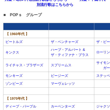
別流行歌はこちらから
■ POPｓ グループ
【 1960年代 】
ビートルズ
ザ・ベンチャーズ
ザ・ビー
ハーブ・アルパート &
ローリン
キンクス
ザ・ティファナ・ブラス
サイモン
ライチャス・ブラザーズ
スプリームス
ガーフ
モンキーズ
ビージーズ
ステッペ
ゾンビーズ
マーヴェレッツ
【 1970年代 】
ディープ・パープル
カーペンターズ
ジャクソ