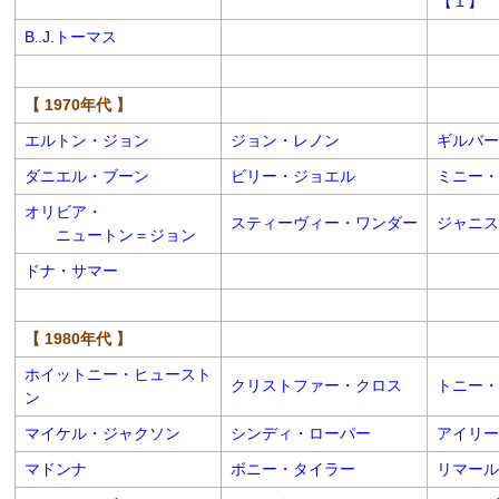
【１】
B
.J.トーマス
.
【 1970年代 】
エルトン・ジョン
ジョン・レノン
ギルバー
ダニエル・ブーン
ビリー・ジョエル
ミニー・
オリビア・
スティーヴィー・ワンダー
ジャニス
ニュートン＝ジョン
ドナ・サマー
【 1980年代 】
ホイットニー・ヒュースト
クリストファー・クロス
トニー・
ン
マイケル・ジャクソン
シンディ・ローパー
アイリー
マドンナ
ボニー・タイラー
リマール