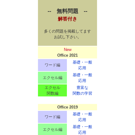
-- 無料問題 --
解答付き
多くの問題を掲載してます
お試し下さい。
New
Office 2021
基礎・一般
ワード編
応用
基礎・一般
エクセル編
応用
エクセル
豊富な
関数編
関数の学習
Office 2019
基礎・一般
ワード編
応用
基礎・一般
エクセル編
応用