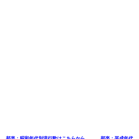
邦楽：昭和年代別流行歌はこちらから
邦楽：平成年代